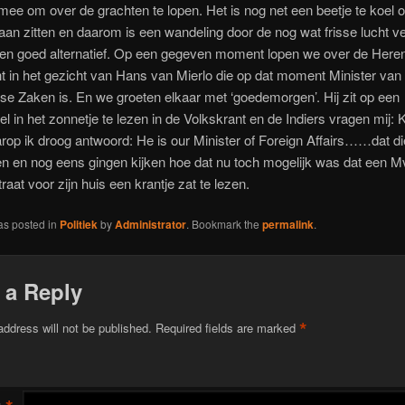
ee om over de grachten te lopen. Het is nog net een beetje te koel 
gaan zitten en daarom is een wandeling door de nog wat frisse lucht
een goed alternatief. Op een gegeven moment lopen we over de Here
cht in het gezicht van Hans van Mierlo die op dat moment Minister van
se Zaken is. En we groeten elkaar met ‘goedemorgen’. Hij zit op een
l in het zonnetje te lezen in de Volkskrant en de Indiers vragen mij: Ke
p ik droog antwoord: He is our Minister of Foreign Affairs……dat di
en en nog eens gingen kijken hoe dat nu toch mogelijk was dat een 
raat voor zijn huis een krantje zat te lezen.
as posted in
Politiek
by
Administrator
. Bookmark the
permalink
.
 a Reply
*
address will not be published.
Required fields are marked