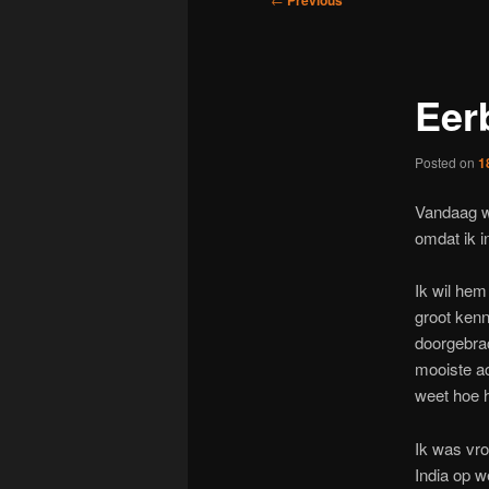
Previous
navigation
Eer
Posted on
1
Vandaag w
omdat ik i
Ik wil hem
groot kenn
doorgebrac
mooiste ac
weet hoe he
Ik was vro
India op w