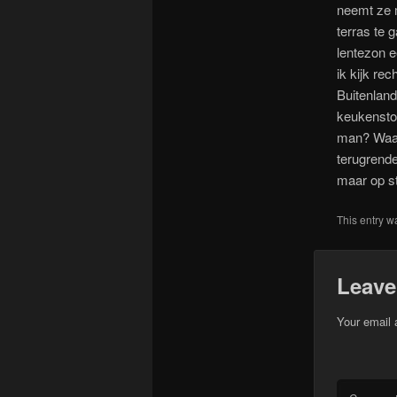
neemt ze m
terras te 
lentezon 
ik kijk re
Buitenland
keukenstoe
man? Waaro
terugrend
maar op st
This entry w
Leave
Your email 