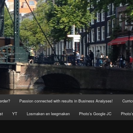
erder?
Passion connected with results in Business Analyses!
Curric
st
YT
Losmaken en leegmaken
Photo’s Google JC
Photo’