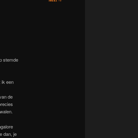
Next
op stemde
 ik een
 van de
precies
dwalen.
ngalore
e dan, je