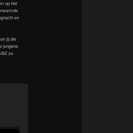
om op het
 verwarmde
ngracht en
n jij die
e jongens
MvBZ zo