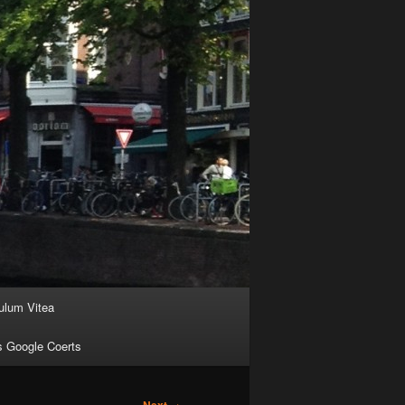
ulum Vitea
s Google Coerts
→