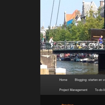
Main
Home
Blogging: starten en v
menu
Project Management
To-do-li
Post
←