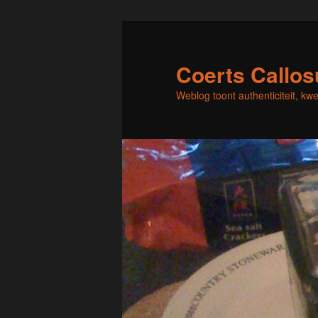
Skip
Skip
to
to
primary
secondary
Coerts Callo
content
content
Weblog toont authenticiteit, kw