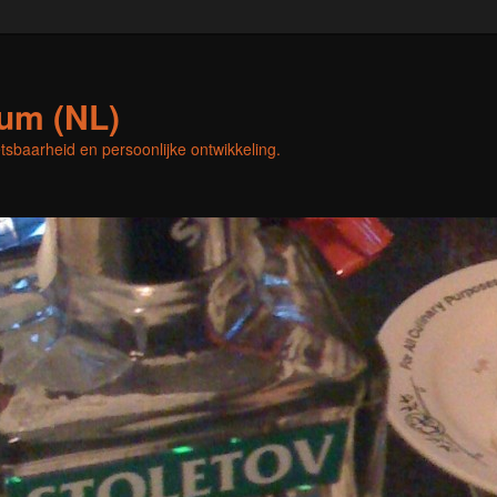
sum (NL)
etsbaarheid en persoonlijke ontwikkeling.