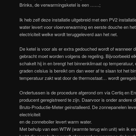
Brinks, de verwarmingsketel is een ……;
Ik heb zelf deze installatie uitgebreid met een PV2 installa
water levert voor vloerverwarming en eerste douche en het 
electriciteit welke wordt teruggeleverd aan het net.
De ketel is voor als er extra gedouched wordt of wanneer 
gebracht moet worden volgens de regeling. Bijvoorbeeld 
schakelt hij in en brengt het binnenklimaat op temperatuur, 
graden celsius is bereikt om dan weer af te slaan tot het b
temperatuur zakt wat door de thermostaat… wordt geregel
Ondertussen is de procedure afgerond om via Certiq en Enex
producent geregistreerd te zijn. Daarvoor is onder andere 
Bruto-Productie-Meter geinstalleerd. De zonnepanelen leve
electriciteit
en de zonneboiler levert warm water.
Met behulp van een WTW (warmte terug win unit) win ik ene