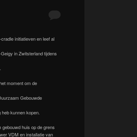
adle initiatieven en leef al
eigy in Zwitsterland tijdens
.
j het moment om de
t Duurzaam Gebouwde
ng heb kunnen kopen.
m gebouwd huis op de grens
uwer VDM en installatie van